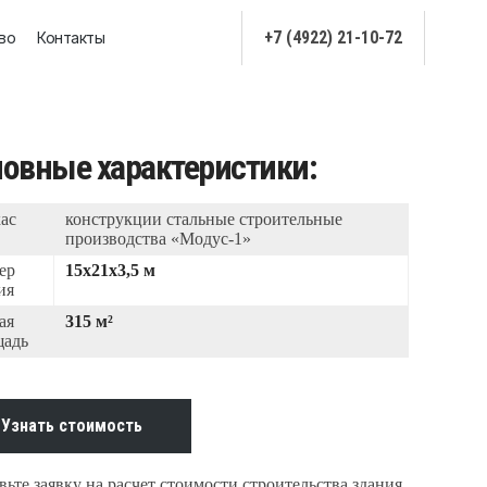
+7 (4922) 21-10-72
во
Контакты
овные характеристики:
ас
конструкции стальные строительные
производства «Модус-1»
ер
15x21x3,5 м
ия
ая
315 м²
щадь
Узнать стоимость
ьте заявку на расчет стоимости строительства здания