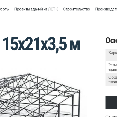
+7 (4922) 21-10-72
аботы
Проекты зданий из ЛСТК
Строительство
Производст
 15x21x3,5 м
Осн
Карк
Разм
здан
Общ
пло
Отправ